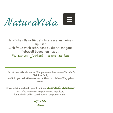
NaturaVida
Herzlichen Dank für dein Interesse an meinen
Impulsen!
...ich fräue mich sehr, dass du dir selbst ganz
liebevoll begegnen magst!
Du bist ein Geschenk - so wie du bist!
... in Kürze erhälst du meine "6 Impulse zum Ankommen" in dein E-
Mail Postfach,
damit du ganz selbstbewusst und authentisch deinen Weg gehen
kannst!
NaturaVida Newsletter
Gerne erhälst du künftig auch meinen
mit Infos zu meinen Angeboten und Impulsen,
damit du dir selbst ganz liebevoll begegnen kannst.
Mit Liebe,
Nicole