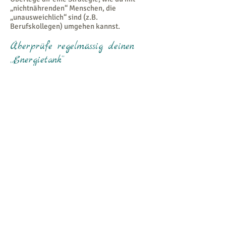
„nichtnährenden“ Menschen, die
„unausweichlich“ sind (z.B.
Berufskollegen) umgehen kannst.
Überprüfe regelmässig deinen
„Energietank“
Halte deinen Energietank mindestens halb
voll. Das heißt, du musst wissen, wo dein
Energietank steht – am besten jeden
Morgen.
Schließe Deine Augen, lege Deine Hand auf
den Bauch und spüre in dich hinein… frage
Dich „Wie voll ist mein Energietank heute?“
fixiere eine Zahl zwischen 0 und 10 dafür.
10 bedeutet, dein Energietank ist total voll,
0 ist leer.
Wenn du unter 5 bist, meint es, dass du
heute nicht wirklich etwas zu geben hast,
weil du für dich selbst sonst nicht genug
hast!
Frage dich, was du tun kannst, um deinen
Energietank zu befüllen, mit dem
Alltagsprogramm, das ansteht – kannst du
Termine schieben, den Druck raus nehmen,